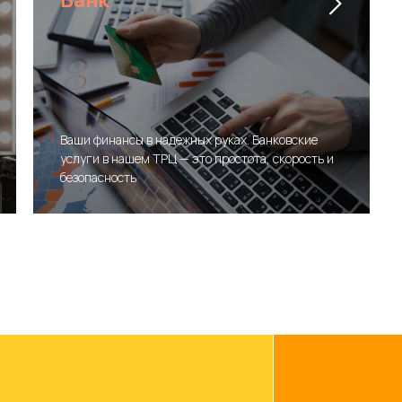
Банк
Рек
й
возм
Ваши финансы в надежных руках. Банковские
услуги в нашем ТРЦ — это простота, скорость и
безопасность
Оставить заявку