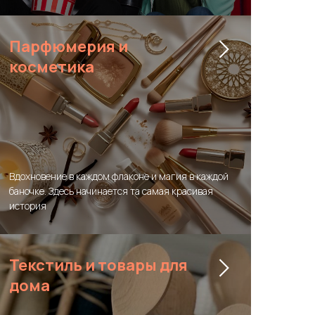
Парфюмерия и
косметика
Вдохновение в каждом флаконе и магия в каждой
баночке. Здесь начинается та самая красивая
история
Текстиль и товары для
дома