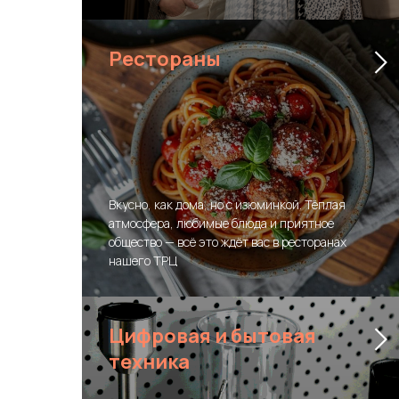
Рестораны
Вкусно, как дома, но с изюминкой. Тёплая
атмосфера, любимые блюда и приятное
общество — всё это ждёт вас в ресторанах
нашего ТРЦ
Цифровая и бытовая
техника