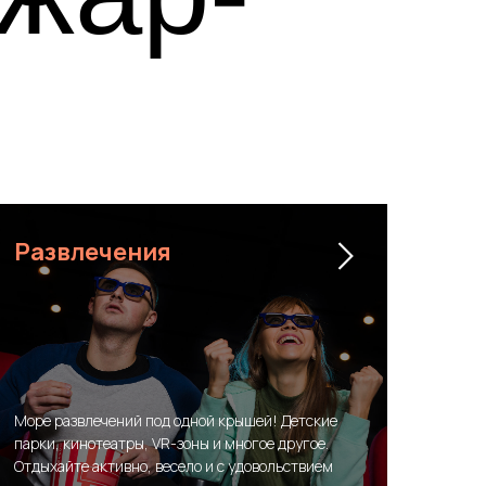
Развлечения
Море развлечений под одной крышей! Детские
парки, кинотеатры, VR-зоны и многое другое.
Отдыхайте активно, весело и с удовольствием