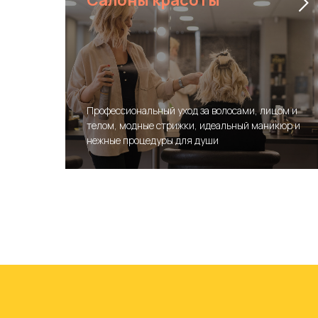
Салоны красоты
Аренда
площаде
Профессиональный уход за волосами, лицом и
телом, модные стрижки, идеальный маникюр и
нежные процедуры для души
Оставить заявку