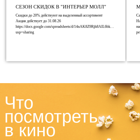
СЕЗОН СКИДОК В "ИНТЕРЬЕР МОЛЛ"
М
Скидки до 20% действуют на выделенный ассортимент
Са
Акция действует до 31.08.26
На
Крик: возвращение убийцы
https://docs.google.com/spreadsheets/d/14nAK8Z9Rjh8AIL6bk74oXNxuS6Rty
на
usp=sharing
ре
18+
Ужасы