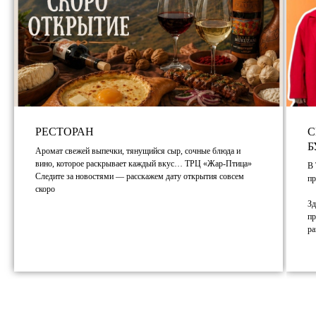
РЕСТОРАН
С
Б
Аромат свежей выпечки, тянущийся сыр, сочные блюда и
Что
вино, которое раскрывает каждый вкус… ТРЦ «Жар-Птица»
В 
посмотреть
Следите за новостями — расскажем дату открытия совсем
пр
скоро
в кино
Зд
пр
ра
Семейный кинотеатр
Вся афиша