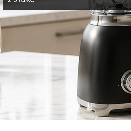
Создайте дом, в котором всё
работает на ваш комфорт:
современная бытовая техника для
кухни и дома, умные решения для
повседневных задач и технологии,
которые экономят ваше время.
Каждое устройство — сочетание
функциональности, удобства и
современного дизайна.