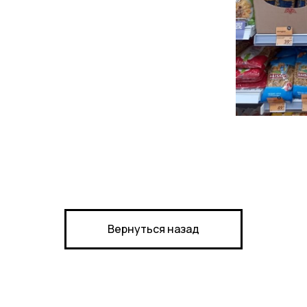
Рек
й
возм
Вернуться назад