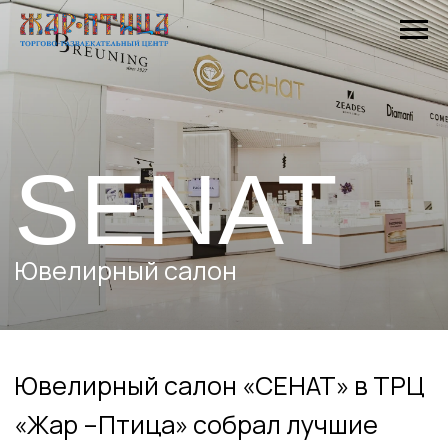
SENAT
Ювелирный салон
Ювелирный салон «СЕНАТ» в ТРЦ
«Жар –Птица» собрал лучшие
украшения от известных
ювелирных брендов Misaki,
SOKOLOV, NS DESIGN, JV,
BREUNING, ZEADES, GOLD OF
BRAZIL, COMETE и не только. В