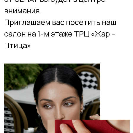
8 800 555-05-29
Позвонить
vk.com/public77652807
Перейти
t.me/senat_nn