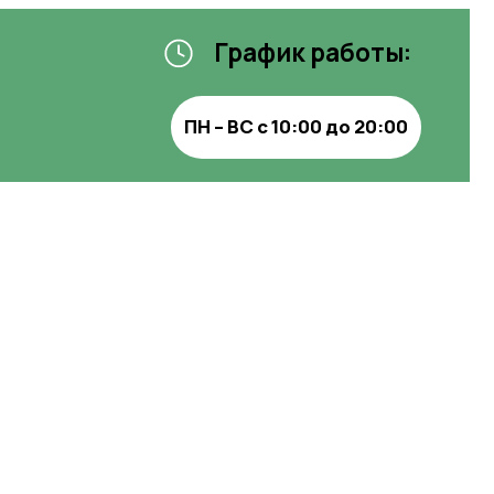
ламные
ожности