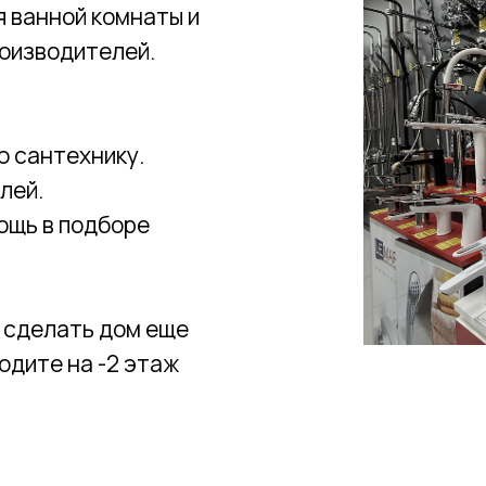
я ванной комнаты и
роизводителей.
ю сантехнику.
лей.
vk.com/santehluxnn
ощь в подборе
Перейти
 сделать дом еще
одите на -2 этаж