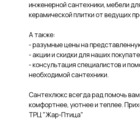
инженерной сантехники, мебели дл
керамической плитки от ведущих п
А также:
- разумные цены на представленну
- акции и скидки для наших покупате
8 831 282-84-14
- консультация специалистов и пом
необходимой сантехники.
Позвонить
Сантехлюкс всегда рад помочь вам
комфортнее, уютнее и теплее. Прих
ТРЦ "Жар-Птица"