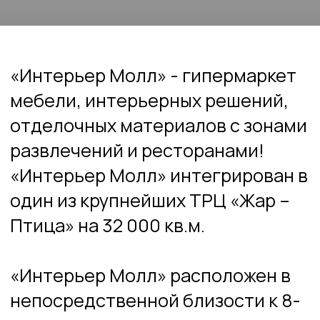
развлечений и ресторанами!
«Интерьер Молл» интегрирован в
один из крупнейших ТРЦ «Жар –
Птица» на 32 000 кв.м.
«Интерьер Молл» расположен в
непосредственной близости к 8-
ми крупным современным
застройкам жилых комплексов и
коттеджных посёлков.
Удобное расположение, развитая
инфраструктура, открытая
парковка и конечно
разнообразный ассортимент
товаров и услуг ждёт
покупателей.