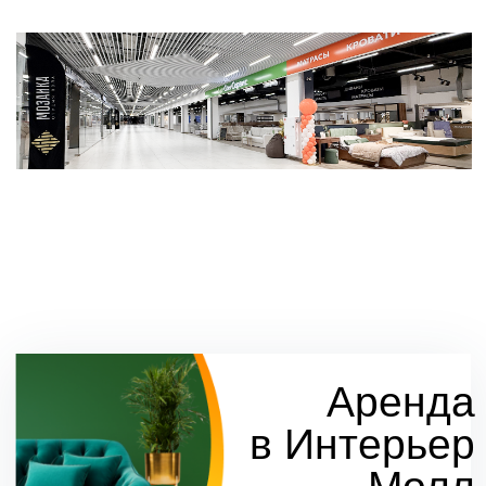
Аренда
в торговых
рядах
товарные
группы