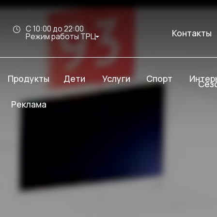
С 10:00 до 22:00
Контакты
Режим работы ТРЦ
дукты
Услуги
Спорт
Интерьер Молл
Дети
Сезон скидок
клама