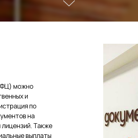
МФЦ) можно
твенных и
гистрация по
кументов на
 лицензий. Также
циальные выплаты