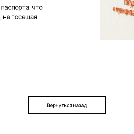
 паспорта, что
, не посещая
Рек
й
возм
Вернуться назад