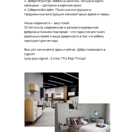
3. Заберите быстро. Мебель в наличии. Не нужно ждать
месяцами — доставим в короткие сроки.
4. Соберите без забот. Понятные инструкции и
продуманные конструкции экономят ваши время и нервы.
Наша надежность — ваш покой:
30 лет опыта, современная и автоматизированная
фабрика в Нижнем Новгороде — это гарантия для тысяч
довольных семей и ваша уверенность в том, что мебель
прослужит долгие годы.
8 906 368-15-82
Ваш уют начинается здесь и сейчас. Добро пожаловать в
Logium!
Позвонить
(шоу-рум Logium, -2 этаж, ТРЦ Жар-Птица)
vk.com/logiumebel
Перейти
График работы:
ПН – ВС с 10:00 до 20:00