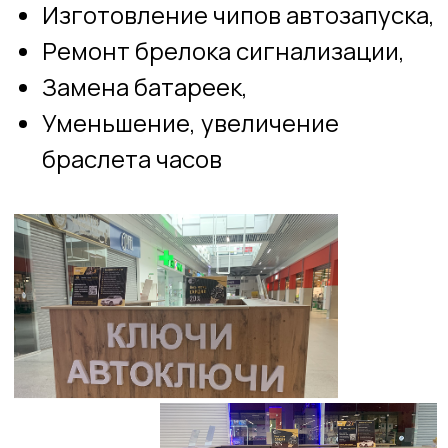
8 910 894-80-68
Позвонить
vk.com/keysity
Перейти
t.me/KEYSITY_bot