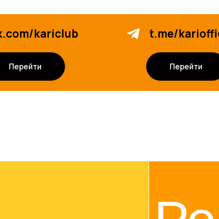
Рек
й
возм