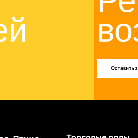
Оставить заявку
Торговые ряды
Птица»
И
«Жар-Птица»
д,
Н
Нижний Новгород,
. 5
пл
пл. Советская, д. 7
Интерьер Молл
А
Р
ы
Торговые ряды
в