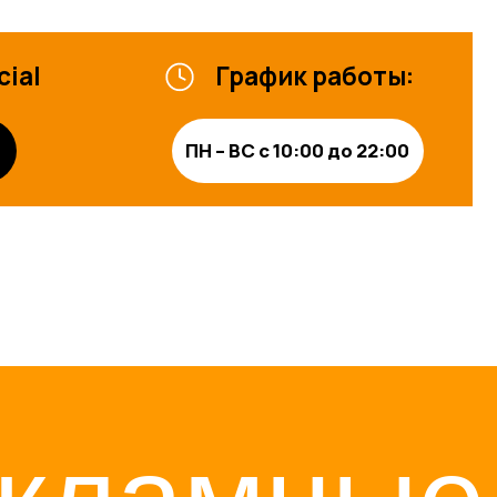
ламные
ожности