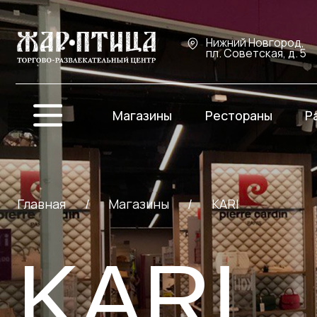
Нижний Новгород,
пл. Советская, д. 5
Магазины
Рестораны
Развле
Главная
/
Магазины
/
KARI
KARI