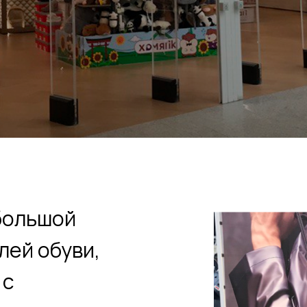
ьшой
 обуви,
 моде и
ашения,