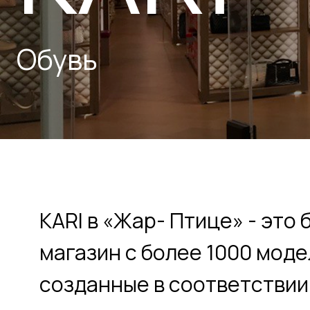
Обувь
KARI в «Жар- Птице» - это бол
магазин с более 1000 моделей
созданные в соответствии с
современными тенденциями в
стиле.
KARI в «Жар- Птице» – это укр