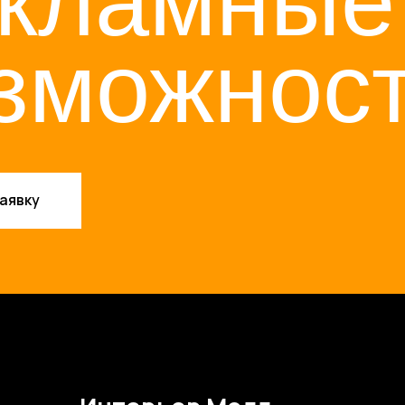
нтерьер Молл
ижний Новгород,
. Советская, д. 5
ренда площадей
екламные
озможности