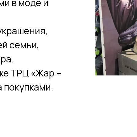
емьи,
ТРЦ «Жар –
купками.
/kariclub
t.me/kariofficial
ейти
Перейти