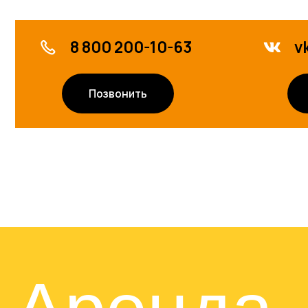
Аренда
площаде