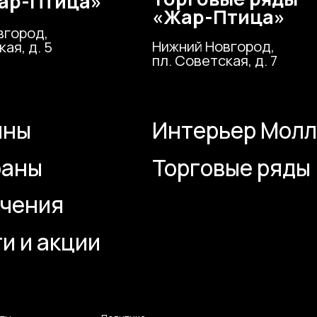
ния
К
 акции
Политика
Сайт разраб
конфиденциальности
M2B