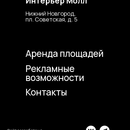
онтакты
отан в