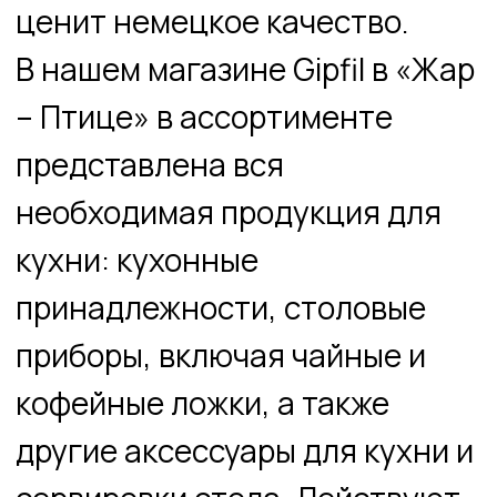
необходимая продукция для
Развлечения
Рестораны
Магазины
кухни: кухонные
принадлежности, столовые
приборы, включая чайные и
кофейные ложки, а также
другие аксессуары для кухни и
Аренда
сервировки стола. Действуют
скидки.
Новости и акции
Ждём вас в магазине «Gipfil»на
Торговые ряды
-1 этаже «Жар- Птицы»