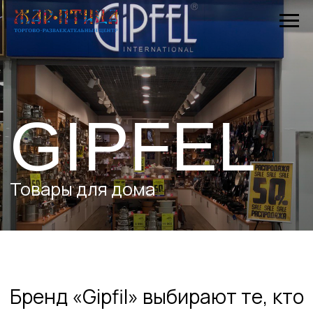
GIPFEL
Товары для дома
Бренд «Gipfil» выбирают те, кто
Контакты
ценит немецкое качество.
В нашем магазине Gipfil в «Жар
– Птице» в ассортименте
представлена вся