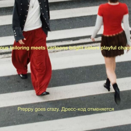
8 831 202-98-01
Позвонить
vk.com/befree_fashion
Перейти
t.me/befree_community
Перейти