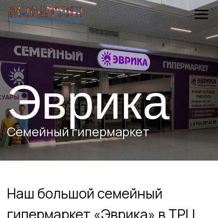
Эврика
Семейный гипермаркет
Наш большой семейный
гипермаркет «Эврика» в ТРЦ
«Жар – Птица» расположен на
-1 этаже.
Широкий размерный ряд
одежды и обуви, белья, одежды