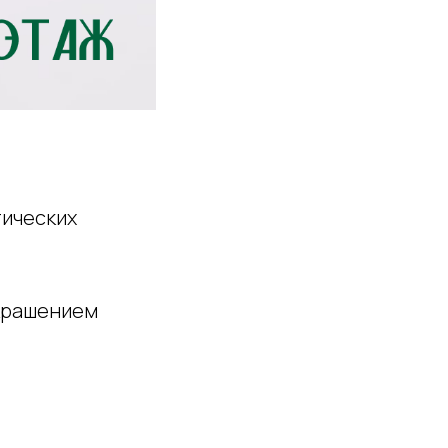
тических
украшением