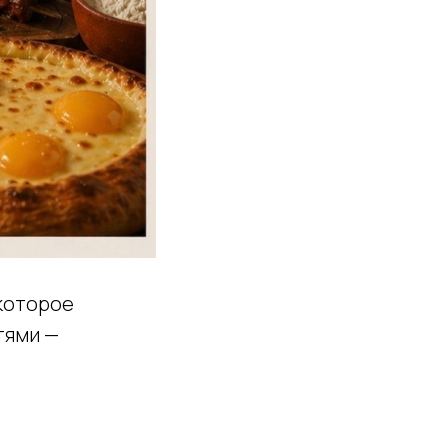
 которое
тями —